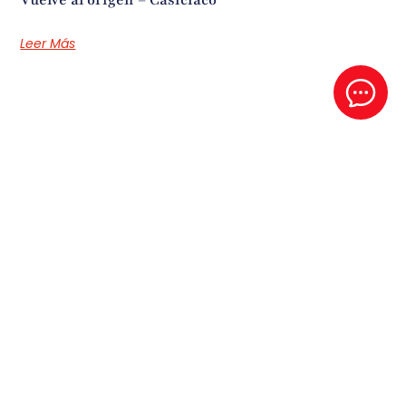
Leer Más
Espíritu Santo
Este es un audio del P- Santiago Sierra en el retiro de 2025
Leer Más