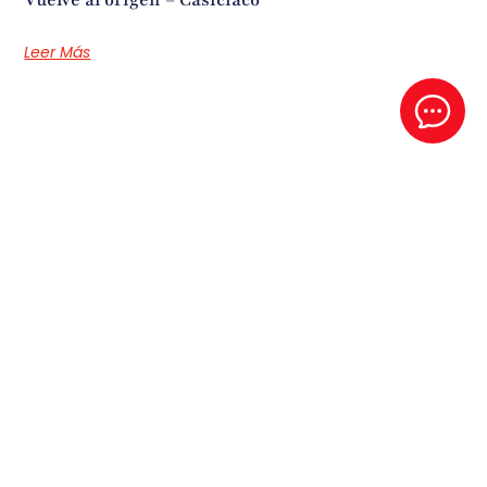
Leer Más
Espíritu Santo
Este es un audio del P- Santiago Sierra en el retiro de 2025
Leer Más