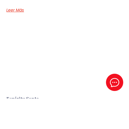
Leer Más
Espíritu Santo
Este es un audio del P- Santiago Sierra en el retiro de 2025
Leer Más