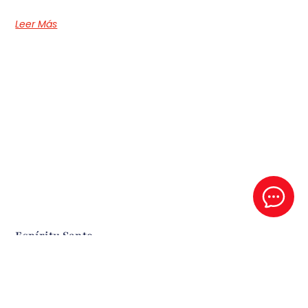
Leer Más
Espíritu Santo
Este es un audio del P- Santiago Sierra en el retiro de 2025
Leer Más